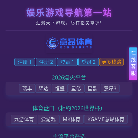
跳转到内容
意昂 - 会员注册中心 | 平台与你共度美好时光
首页
公司背景
企业报道
业务范围
联络我们